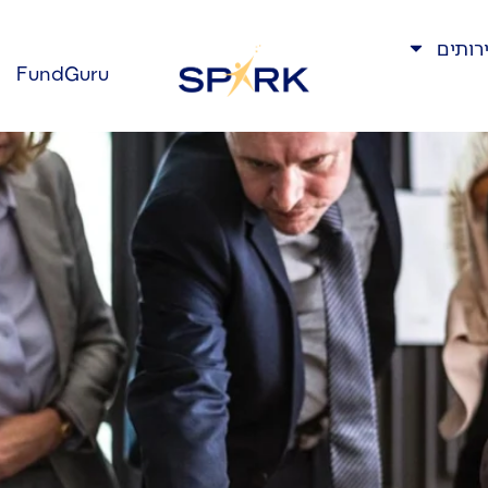
רותים
FundGuru