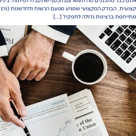
תם כבר מתכננים מה תעשו עם הכסף שתקבלו לפיתוח. ביניכם
ועית, הבודק המקצועי שמגיע מטעם הרשות ולחדשנות (והוא יו
תייחסת ברצינות גדולה לתפקיד […]