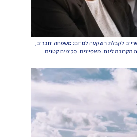
 במאמר זה אנו נסקור את 5 המקורות העיקריים האפשריים לקבלת השקעה למיזם: משפחה וחברים,
עה מהסביבה הקרובה ליזם. מאפיינים: סכומים קטנים